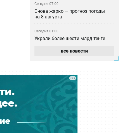
Сегодня 07:00
Снова жарко — прогноз погоды
на 8 августа
Сегодня 01:00
Украли более шести млрд тенге
при реконструкции водовода: в
Атырау вынесли приговор
все новости
Вчера 23:30
Баскетбольный клуб «Астана»
остался без финансирования —
игроки обратились к Токаеву
Вчера 22:00
Казахстанским учёным упростили
работу в странах ЕАЭС
Вчера 21:00
Где голосовать на выборах в