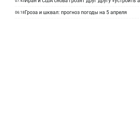
Иран и США снова грозят друг другу «устроить 
07:43
Гроза и шквал: прогноз погоды на 5 апреля
06:18