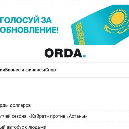
ии
Бизнес и финансы
Спорт
арды долларов
тчей сезона: «Кайрат» против «Астаны»
вый автобус с людьми