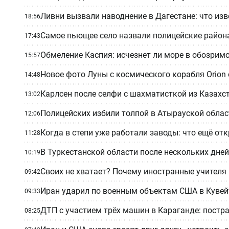
Ливни вызвали наводнение в Дагестане: что изв
18:56
Самое пьющее село назвали полицейские район
17:43
Обмеление Каспия: исчезнет ли море в обозрим
15:57
Новое фото Луны с космического корабля Orio
14:48
Карлсен после селфи с шахматисткой из Казахс
13:02
Полицейских избили толпой в Атырауской облас
12:06
Когда в степи уже работали заводы: что ещё о
11:28
В Туркестанской области после нескольких дне
10:19
Своих не хватает? Почему иностранные учителя
09:42
Иран ударил по военным объектам США в Кувейт
09:33
ДТП с участием трёх машин в Караганде: постр
08:25