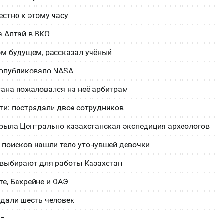
естно к этому часу
а Алтай в ВКО
ом будущем, рассказал учёный
n опубликовало NASA
тана пожаловался на неё арбитрам
ти: пострадали двое сотрудников
ткрыла Центрально-казахстанская экспедиция археологов
й поисков нашли тело утонувшей девочки
 выбирают для работы Казахстан
е, Бахрейне и ОАЭ
адали шесть человек