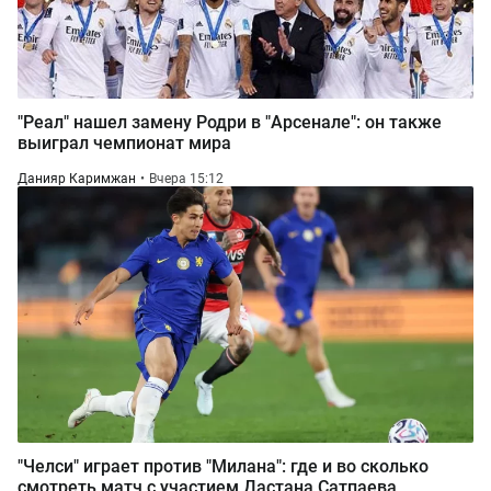
"Реал" нашел замену Родри в "Арсенале": он также
выиграл чемпионат мира
Данияр Каримжан
Вчера 15:12
"Челси" играет против "Милана": где и во сколько
смотреть матч с участием Дастана Сатпаева