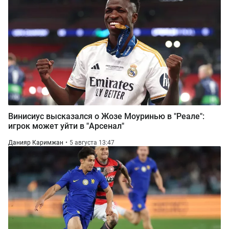
Винисиус высказался о Жозе Моуринью в "Реале":
игрок может уйти в "Арсенал"
Данияр Каримжан
5 августа 13:47